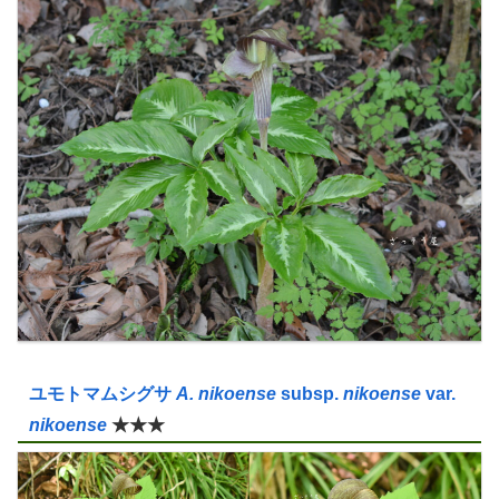
ユモトマムシグサ
A. nikoense
subsp.
nikoense
var
.
nikoense
★★★