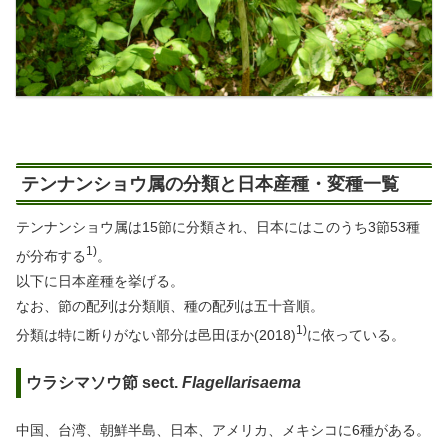
テンナンショウ属の分類と日本産種・変種一覧
テンナンショウ属は15節に分類され、日本にはこのうち3節53種
1)
が分布する
。
以下に日本産種を挙げる。
なお、節の配列は分類順、種の配列は五十音順。
1)
分類は特に断りがない部分は邑田ほか(2018)
に依っている。
ウラシマソウ節 sect.
Flagellarisaema
中国、台湾、朝鮮半島、日本、アメリカ、メキシコに6種がある。