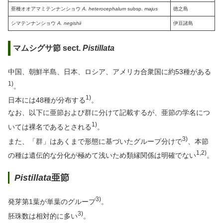
亜種オオアマミテンナンショウ
A. heterocephalum
subsp.
majus
徳之島
シマテンナンショウ
A. negishii
伊豆諸島
マムシグサ節 sect.
Pistillata
中国、朝鮮半島、日本、ロシア、アメリカ合衆国に約53種がある
1)
。
1)
日本には48種が分布する
。
なお、以下に亜節および群に分けて記載するが、亜節の学名につ
1)
いては裸名であるとされる
。
3)
また、「群」はあくまで形態に基づいたグループ分けで
、本節
1,2)
の種は遺伝的な分化が極めて浅いため類縁関係は明確でない
。
Pistillata
亜節
3)
発芽第1葉が単葉のグループ
。
3)
胚珠数は相対的に多い
。