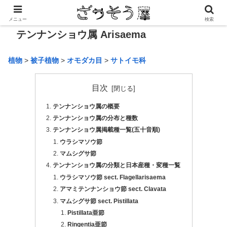
メニュー
検索
テンナンショウ属 Arisaema
植物
>
被子植物
>
オモダカ目
>
サトイモ科
目次
テンナンショウ属の概要
テンナンショウ属の分布と種数
テンナンショウ属掲載種一覧(五十音順)
ウラシマソウ節
マムシグサ節
テンナンショウ属の分類と日本産種・変種一覧
ウラシマソウ節 sect. Flagellarisaema
アマミテンナンショウ節 sect. Clavata
マムシグサ節 sect. Pistillata
Pistillata亜節
Ringentia亜節