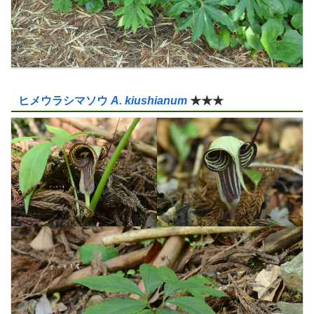
ヒメウラシマソウ
A. kiushianum
★★★