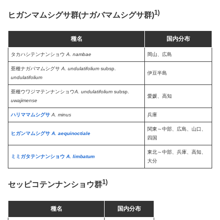
1)
ヒガンマムシグサ群(ナガバマムシグサ群)
種名
国内分布
タカハシテンナンショウ
A. nambae
岡山、広島
亜種ナガバマムシグサ
A. undulatifolium
subsp.
伊豆半島
undulatifolium
亜種ウワジマテンナンショウ
A. undulatifolium
subsp.
愛媛、高知
uwajimense
ハリママムシグサ
A. minus
兵庫
関東～中部、広島、山口、
ヒガンマムシグサ
A. aequinoctiale
四国
東北～中部、兵庫、高知、
ミミガタテンナンショウ
A. limbatum
大分
1)
セッピコテンナンショウ群
種名
国内分布