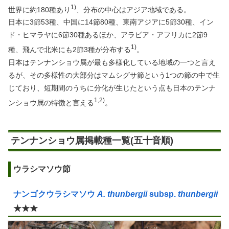
1)
世界に約180種あり
、分布の中心はアジア地域である。
日本に3節53種、中国に14節80種、東南アジアに5節30種、イン
ド・ヒマラヤに6節30種あるほか、アラビア・アフリカに2節9
1)
種、飛んで北米にも2節3種が分布する
。
日本はテンナンショウ属が最も多様化している地域の一つと言え
るが、その多様性の大部分はマムシグサ節という1つの節の中で生
じており、短期間のうちに分化が生じたという点も日本のテンナ
1,2)
ンショウ属の特徴と言える
。
テンナンショウ属掲載種一覧(五十音順)
ウラシマソウ節
ナンゴクウラシマソウ
A. thunbergii
subsp.
thunbergii
★★★