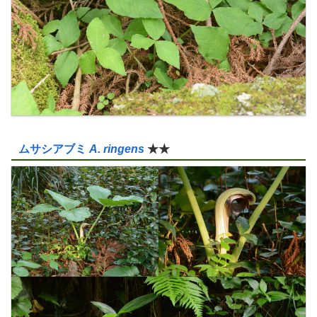
ムサシアブミ
A. ringens
★★