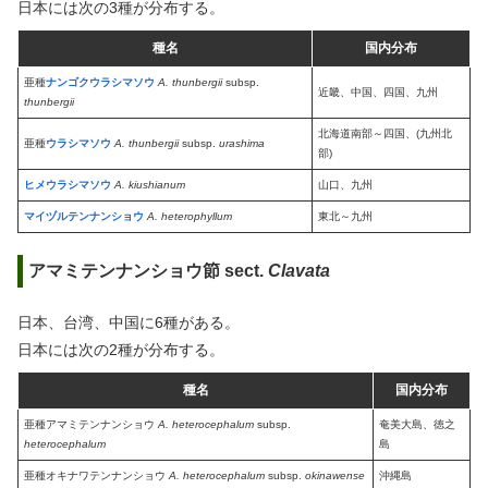
日本には次の3種が分布する。
種名
国内分布
亜種
ナンゴクウラシマソウ
A. thunbergii
subsp.
近畿、中国、四国、九州
thunbergii
北海道南部～四国、(九州北
亜種
ウラシマソウ
A. thunbergii
subsp.
urashima
部)
ヒメウラシマソウ
A. kiushianum
山口、九州
マイヅルテンナンショウ
A. heterophyllum
東北～九州
アマミテンナンショウ節 sect.
Clavata
日本、台湾、中国に6種がある。
日本には次の2種が分布する。
種名
国内分布
亜種アマミテンナンショウ
A. heterocephalum
subsp.
奄美大島、徳之
heterocephalum
島
亜種オキナワテンナンショウ
A. heterocephalum
subsp.
okinawense
沖縄島