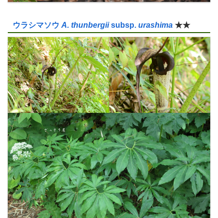
ウラシマソウ
A. thunbergii
subsp.
urashima
★★