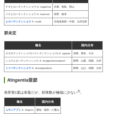
ナギヒロハテンナンショウ
A. nagiense
兵庫、鳥取、岡山
イナヒロハテンナンショウ
A. inaense
長野、岐阜
ヒロハテンナンショウ
A. ovale
北海道南部～中国、九州北部
群未定
種名
国内分布
オガタテンナンショウ(ツクシテンナンショウ)
A. ogatae
宮崎、熊本、大分
シコクヒロハテンナンショウ
A. longipedunculatum
静岡、山梨、四国、九州
ミツバテンナンショウ
A. ternatipartitum
静岡、山口、四国、九州
Ringentia
亜節
3)
発芽第1葉は単葉だが、胚珠数が極端に少ない
。
種名
国内分布
ムサシアブミ
A. ringens
愛知・福井～八重山