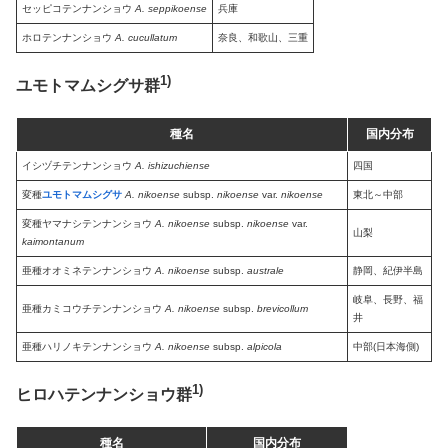
セッピコテンナンショウ
A. seppikoense
兵庫
ホロテンナンショウ
A. cucullatum
奈良、和歌山、三重
1)
ユモトマムシグサ群
種名
国内分布
イシヅチテンナンショウ
A. ishizuchiense
四国
変種
ユモトマムシグサ
A. nikoense
subsp.
nikoense
var.
nikoense
東北～中部
変種ヤマナシテンナンショウ
A. nikoense
subsp.
nikoense
var.
山梨
kaimontanum
亜種オオミネテンナンショウ
A. nikoense
subsp.
australe
静岡、紀伊半島
岐阜、長野、福
亜種カミコウチテンナンショウ
A. nikoense
subsp.
brevicollum
井
亜種ハリノキテンナンショウ
A. nikoense
subsp.
alpicola
中部(日本海側)
1)
ヒロハテンナンショウ群
種名
国内分布