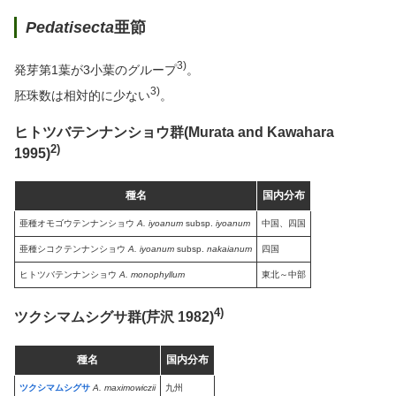
Pedatisecta
亜節
3)
発芽第1葉が3小葉のグループ
。
3)
胚珠数は相対的に少ない
。
ヒトツバテンナンショウ群(Murata and Kawahara
2)
1995)
種名
国内分布
亜種オモゴウテンナンショウ
A. iyoanum
subsp.
iyoanum
中国、四国
亜種シコクテンナンショウ
A. iyoanum
subsp.
nakaianum
四国
ヒトツバテンナンショウ
A. monophyllum
東北～中部
4)
ツクシマムシグサ群(芹沢 1982)
種名
国内分布
ツクシマムシグサ
A. maximowiczii
九州