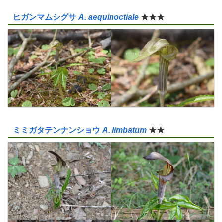
ヒガンマムシグサ
A. aequinoctiale
★★★
ミミガタテンナンショウ
A. limbatum
★★