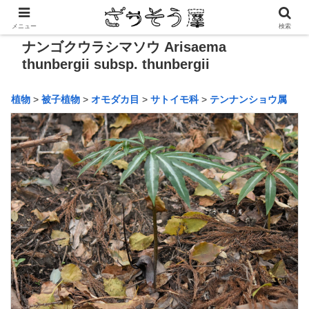
メニュー
検索
ナンゴクウラシマソウ Arisaema
thunbergii subsp. thunbergii
植物
>
被子植物
>
オモダカ目
>
サトイモ科
>
テンナンショウ属