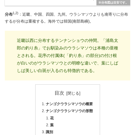
※分布図は目安です。
1,2)
分布
：近畿、中国、四国、九州。ウラシマソウよりも南寄りに分布
するが分布は重複する。海外では韓国(南部島嶼)。
近畿以西に分布するテンナンショウの仲間。「浦島太
郎の釣り糸」でお馴染みのウラシマソウは本種の亜種
とされる。花序の付属体(「釣り糸」の部分)の付け根
が白いのがウラシマソウとの明瞭な違いで、葉にしば
しば美しい白斑が入るのも特徴的である。
目次
ナンゴクウラシマソウの概要
ナンゴクウラシマソウの形態
花
葉
識別