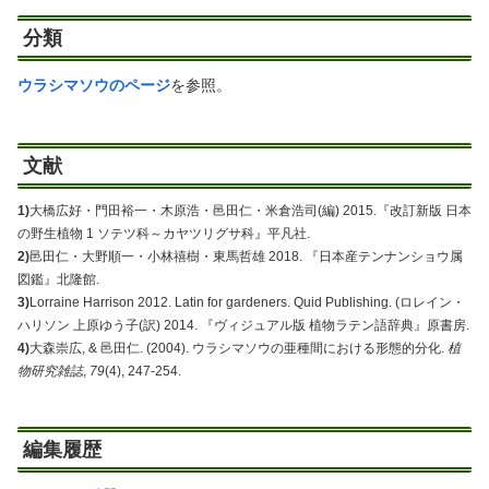
分類
ウラシマソウのページ
を参照。
文献
1)
大橋広好・門田裕一・木原浩・邑田仁・米倉浩司(編) 2015.『改訂新版 日本
の野生植物 1 ソテツ科～カヤツリグサ科』平凡社.
2)
邑田仁・大野順一・小林禧樹・東馬哲雄 2018. 『日本産テンナンショウ属
図鑑』北隆館.
3)
Lorraine Harrison 2012. Latin for gardeners. Quid Publishing. (ロレイン・
ハリソン 上原ゆう子(訳) 2014. 『ヴィジュアル版 植物ラテン語辞典』原書房.
4)
大森崇広, & 邑田仁. (2004). ウラシマソウの亜種間における形態的分化.
植
物研究雑誌
,
79
(4), 247-254.
編集履歴