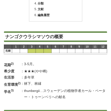
分類
文献
編集履歴
ナンゴクウラシマソウの概要
2)
：
3-5月。
花期
希少度
：
★★★(やや稀)
生活形
：
多年草
2)
：
林下、林縁
生育環境
3)
：
thunbergii…スウェーデンの植物学者カール・ペータ
学名
ー・トゥーンベリへの献名