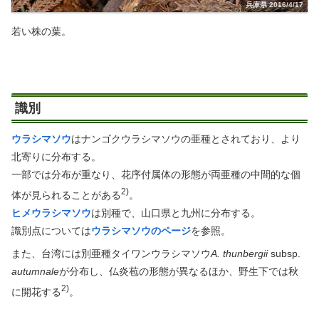
兵庫県 2016/4/17
若い株の葉。
識別
ウラシマソウ
はナンゴクウラシマソウの亜種とされており、より
北寄りに分布する。
一部では分布が重なり、花序付属体の形態が両亜種の中間的な個
2)
体が見られることがある
。
ヒメウラシマソウ
は別種で、山口県と九州に分布する。
識別点については
ウラシマソウのページ
を参照。
また、台湾には別亜種タイワンウラシマソウ
A. thunbergii
subsp.
autumnale
が分布し、仏炎苞の形態が異なるほか、野生下では秋
2)
に開花する
。