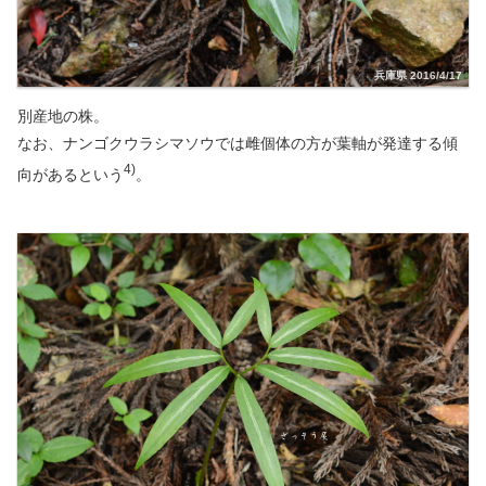
兵庫県 2016/4/17
別産地の株。
なお、ナンゴクウラシマソウでは雌個体の方が葉軸が発達する傾
4)
向があるという
。