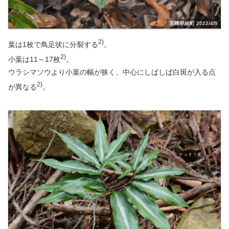
宮崎県綾町 2022/4/9
2)
葉は1枚で鳥足状に分裂する
。
2)
小葉は11～17枚
。
ウラシマソウより小葉の幅が狭く、中心にしばしば白斑が入る点
2)
が異なる
。