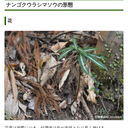
ナンゴクウラシマソウの形態
花
宮崎県綾町 2022/4/9
花序は地際につき、付属体は先が糸状となり長く伸びる。