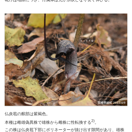
宮崎県綾町 2022/4/9
仏炎苞の舷部は紫褐色。
2)
本種は雌雄偽異株で雄株から雌株に性転換する
。
この株は仏炎苞下部にポリネーターが抜け出す隙間があり、雄株