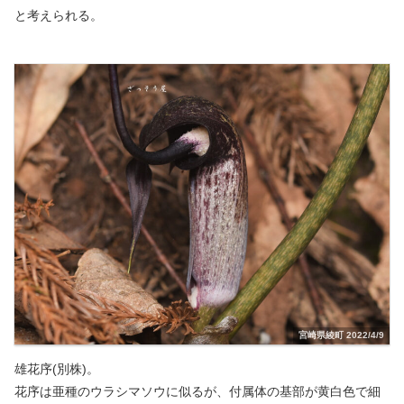
と考えられる。
宮崎県綾町 2022/4/9
雄花序(別株)。
花序は亜種のウラシマソウに似るが、付属体の基部が黄白色で細