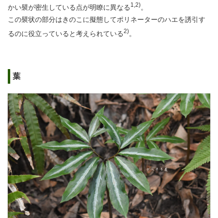
1,2)
かい襞が密生している点が明瞭に異なる
。
この襞状の部分はきのこに擬態してポリネーターのハエを誘引す
2)
るのに役立っていると考えられている
。
葉