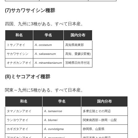
(7)サカワサイシン種群
四国、九州に3種がある。すべて日本産。
和名
学名
国内分布
トサノアオイ
A. costatum
高知県南東部
サカワサイシン
A. sakawanum
高知、愛媛(2変種)
オナガカンアオイ
A. minamitanianum
宮崎県日向市付近
(8)ミヤコアオイ種群
関東～九州に5種がある。すべて日本産。
和名
学名
国内分布
タマノカンアオイ
A. tamaense
多摩丘陵とその周辺
ランヨウアオイ
A. blumei
関東南西部～静岡・山梨
カギガタアオイ
A. curvistigma
静岡県、山梨県
アマギカンアオイ
A. muramatsui
伊豆半島とその周辺