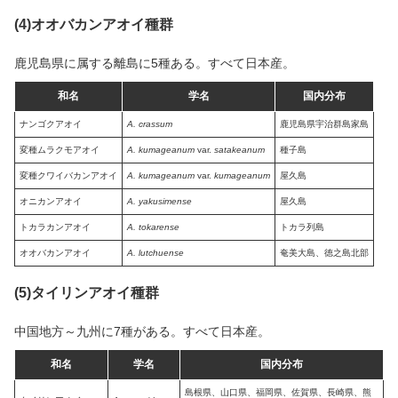
(4)オオバカンアオイ種群
鹿児島県に属する離島に5種ある。すべて日本産。
和名
学名
国内分布
ナンゴクアオイ
A. crassum
鹿児島県宇治群島家島
変種ムラクモアオイ
A. kumageanum
var.
satakeanum
種子島
変種クワイバカンアオイ
A. kumageanum
var.
kumageanum
屋久島
オニカンアオイ
A. yakusimense
屋久島
トカラカンアオイ
A. tokarense
トカラ列島
オオバカンアオイ
A. lutchuense
奄美大島、徳之島北部
(5)タイリンアオイ種群
中国地方～九州に7種がある。すべて日本産。
和名
学名
国内分布
島根県、山口県、福岡県、佐賀県、長崎県、熊