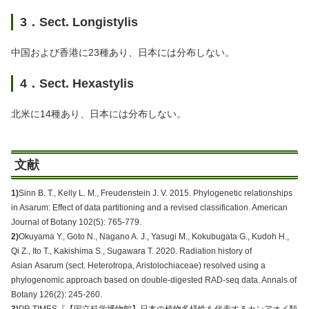
3．Sect. Longistylis
中国および香港に23種あり、日本には分布しない。
4．Sect. Hexastylis
北米に14種あり、日本には分布しない。
文献
1)
Sinn B. T., Kelly L. M., Freudenstein J. V. 2015. Phylogenetic relationships
in Asarum: Effect of data partitioning and a revised classification. American
Journal of Botany 102(5): 765-779.
2)
Okuyama Y., Goto N., Nagano A. J., Yasugi M., Kokubugata G., Kudoh H.,
Qi Z., Ito T., Kakishima S., Sugawara T. 2020. Radiation history of
Asian Asarum (sect. Heterotropa, Aristolochiaceae) resolved using a
phylogenomic approach based on double-digested RAD-seq data. Annals of
Botany 126(2): 245-260.