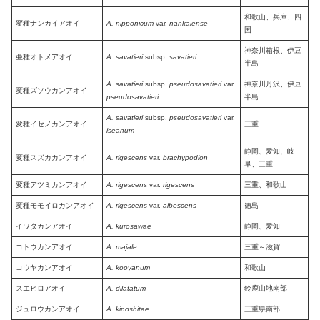
和歌山、兵庫、四
変種ナンカイアオイ
A. nipponicum
var.
nankaiense
国
神奈川箱根、伊豆
亜種オトメアオイ
A. savatieri
subsp.
savatieri
半島
A. savatieri
subsp.
pseudosavatieri
var.
神奈川丹沢、伊豆
変種ズソウカンアオイ
pseudosavatieri
半島
A. savatieri
subsp.
pseudosavatieri
var.
変種イセノカンアオイ
三重
iseanum
静岡、愛知、岐
変種スズカカンアオイ
A. rigescens
var.
brachypodion
阜、三重
変種アツミカンアオイ
A. rigescens
var.
rigescens
三重、和歌山
変種モモイロカンアオイ
A. rigescens
var.
albescens
徳島
イワタカンアオイ
A. kurosawae
静岡、愛知
コトウカンアオイ
A. majale
三重～滋賀
コウヤカンアオイ
A. kooyanum
和歌山
スエヒロアオイ
A. dilatatum
鈴鹿山地南部
ジュロウカンアオイ
A. kinoshitae
三重県南部