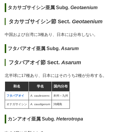
タカサゴサイシン亜属 Subg.
Geotaenium
タカサゴサイシン節 Sect.
Geotaenium
中国および台湾に3種あり、日本には分布しない。
フタバアオイ亜属 Subg.
Asarum
フタバアオイ節 Sect.
Asarum
北半球に17種あり、日本にはそのうち2種が分布する。
和名
学名
国内分布
フタバアオイ
A. caulescens
本州～九州
オナガサイシン
A. caudigerum
沖縄島
カンアオイ亜属 Subg.
Heterotropa