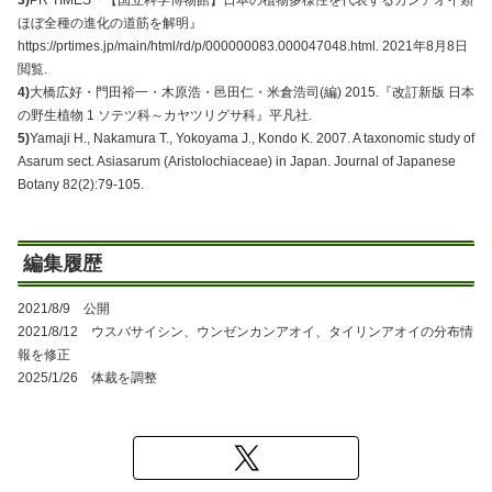
3)
PR TIMES『【国立科学博物館】日本の植物多様性を代表するカンアオイ類
ほぼ全種の進化の道筋を解明』
https://prtimes.jp/main/html/rd/p/000000083.000047048.html. 2021年8月8日
閲覧.
4)
大橋広好・門田裕一・木原浩・邑田仁・米倉浩司(編) 2015.『改訂新版 日本
の野生植物 1 ソテツ科～カヤツリグサ科』平凡社.
5)
Yamaji H., Nakamura T., Yokoyama J., Kondo K. 2007. A taxonomic study of
Asarum sect. Asiasarum (Aristolochiaceae) in Japan. Journal of Japanese
Botany 82(2):79-105.
編集履歴
2021/8/9 公開
2021/8/12 ウスバサイシン、ウンゼンカンアオイ、タイリンアオイの分布情
報を修正
2025/1/26 体裁を調整