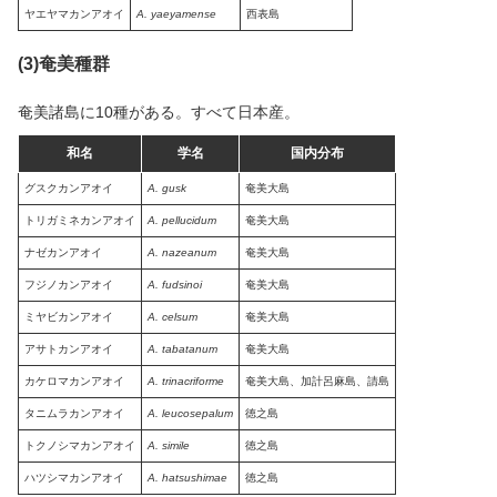
ヤエヤマカンアオイ
A. yaeyamense
西表島
(3)奄美種群
奄美諸島に10種がある。すべて日本産。
和名
学名
国内分布
グスクカンアオイ
A. gusk
奄美大島
トリガミネカンアオイ
A. pellucidum
奄美大島
ナゼカンアオイ
A. nazeanum
奄美大島
フジノカンアオイ
A. fudsinoi
奄美大島
ミヤビカンアオイ
A. celsum
奄美大島
アサトカンアオイ
A. tabatanum
奄美大島
カケロマカンアオイ
A. trinacriforme
奄美大島、加計呂麻島、請島
タニムラカンアオイ
A. leucosepalum
徳之島
トクノシマカンアオイ
A. simile
徳之島
ハツシマカンアオイ
A. hatsushimae
徳之島