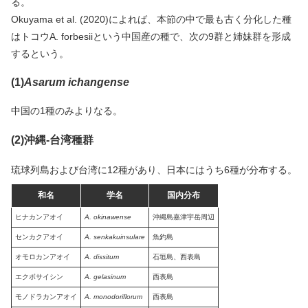
る。
Okuyama et al. (2020)によれば、本節の中で最も古く分化した種
はトコウA. forbesiiという中国産の種で、次の9群と姉妹群を形成
するという。
(1)
Asarum ichangense
中国の1種のみよりなる。
(2)沖縄-台湾種群
琉球列島および台湾に12種があり、日本にはうち6種が分布する。
和名
学名
国内分布
ヒナカンアオイ
A. okinawense
沖縄島嘉津宇岳周辺
センカクアオイ
A. senkakuinsulare
魚釣島
オモロカンアオイ
A. dissitum
石垣島、西表島
エクボサイシン
A. gelasinum
西表島
モノドラカンアオイ
A. monodoriflorum
西表島