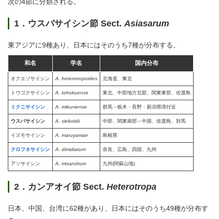
次の4節に分類される。
1．ウスバサイシン節 Sect.
Asiasarum
東アジアに9種あり、日本にはそのうち7種が分布する。
和名
学名
国内分布
オクエゾサイシン
A. heterotropoides
北海道、東北
トウゴクサイシン
A. tohokuense
東北、中部地方北部、関東東部、佐渡島
ミクニサイシン
A. mikuniense
群馬・栃木・長野・新潟県境付近
ウスバサイシン
A. sieboldii
中部、関東南部～中国、佐渡島、対馬
イズモサイシン
A. maruyamae
島根県
クロフネサイシン
A. dimidiatum
奈良、広島、四国、九州
アソサイシン
A. misandrum
九州(阿蘇山地)
2．カンアオイ節 Sect.
Heterotropa
日本、中国、台湾に62種があり、日本にはそのうち49種が分布す