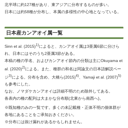
北半球に約127種があり、東アジアに分布するものが多い。
日本には約58種が分布し、本属の多様性の中心地となっている。
日本産カンアオイ属一覧
1)
Sinn et al. (2015)
によると、カンアオイ属は3亜属6節に分けら
れ、日本にはそのうち2亜属3節がある。
本稿の種の学名、およびカンアオイ節内の分類は主にOkuyama et
2)
al. (2020)
による。また、種群の和名は同論文の日本語解説ペー
3)
4)
5)
ジ
による。分布を含め、大橋ら(2015)
、Yamaji et al. (2007)
も参考にした。
なお、ノマダケカンアオイは詳細不明のため除外してある。
各表内の種の配列は大まかな分布順(北東から南西へ)。
※既知種のみの一覧です。多くの未記載種・正体不明の個体群が
各地にあることをご承知おきください。
※分布には抜け漏れがあるかもしれません。