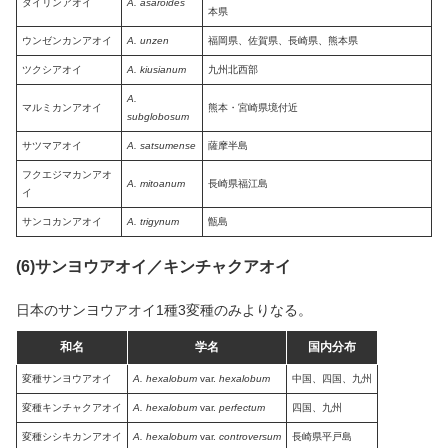
タイリンアオイ
A. asaroides
本県
ウンゼンカンアオイ
A. unzen
福岡県、佐賀県、長崎県、熊本県
ツクシアオイ
A. kiusianum
九州北西部
A.
マルミカンアオイ
熊本・宮崎県境付近
subglobosum
サツマアオイ
A. satsumense
薩摩半島
フクエジマカンアオ
A. mitoanum
長崎県福江島
イ
サンコカンアオイ
A. trigynum
甑島
(6)サンヨウアオイ／キンチャクアオイ
日本のサンヨウアオイ1種3変種のみよりなる。
和名
学名
国内分布
変種サンヨウアオイ
A. hexalobum
var.
hexalobum
中国、四国、九州
変種キンチャクアオイ
A. hexalobum
var.
perfectum
四国、九州
変種シシキカンアオイ
A. hexalobum
var.
controversum
長崎県平戸島