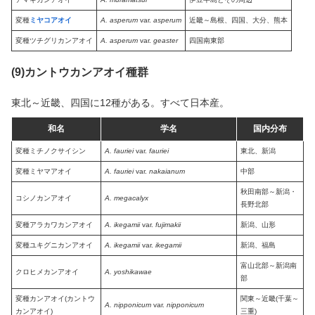
変種
ミヤコアオイ
A. asperum
var.
asperum
近畿～島根、四国、大分、熊本
変種ツチグリカンアオイ
A. asperum
var.
geaster
四国南東部
(9)カントウカンアオイ種群
東北～近畿、四国に12種がある。すべて日本産。
和名
学名
国内分布
変種ミチノクサイシン
A. fauriei
var.
fauriei
東北、新潟
変種ミヤマアオイ
A. fauriei
var.
nakaianum
中部
秋田南部～新潟・
コシノカンアオイ
A. megacalyx
長野北部
変種アラカワカンアオイ
A. ikegamii
var.
fujimakii
新潟、山形
変種ユキグニカンアオイ
A. ikegamii
var.
ikegamii
新潟、福島
富山北部～新潟南
クロヒメカンアオイ
A. yoshikawae
部
変種カンアオイ(カントウ
関東～近畿(千葉～
A. nipponicum
var.
nipponicum
カンアオイ)
三重)