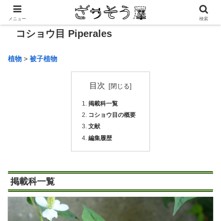
メニュー
検索
コショウ目 Piperales
植物
>
被子植物
目次
掲載科一覧
コショウ目の概要
文献
編集履歴
掲載科一覧