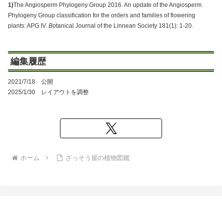
1)
The Angiosperm Phylogeny Group 2016. An update of the Angiosperm
Phylogeny Group classification for the orders and families of flowering
plants: APG IV.
Bo
tanical Journal of the Linnean Society 181(1): 1-20.
編集履歴
2021/7/18 公開
2025/1/30 レイアウトを調整
ホーム
ざっそう屋の植物図鑑