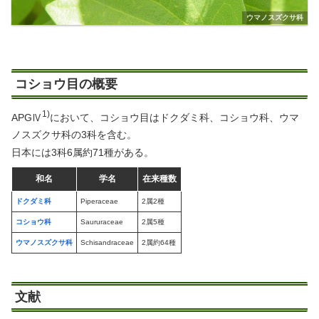
ウマノスズクサ科
コショウ目の概要
1)
APGⅣ
において、コショウ目はドクダミ科、コショウ科、ウマ
ノスズクサ科の3科を含む。
日本には3科6属約71種がある。
和名
学名
在来種数
ドクダミ科
Piperaceae
2属2種
コショウ科
Saururaceae
2属5種
ウマノスズクサ科
Schisandraceae
2属約64種
文献