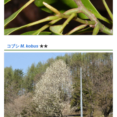
コブシ
M. kobus
★★