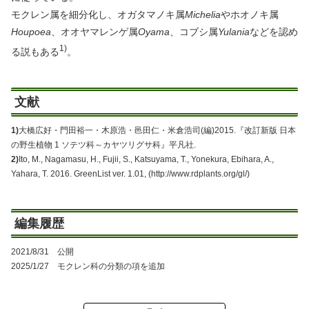
モクレン属を細分化し、オガタマノキ属
Michelia
やホオノキ属
Houpoea
、オオヤマレンゲ属
Oyama
、コブシ属
Yulania
などを認め
1)
る説もある
。
文献
1)
大橋広好・門田裕一・木原浩・邑田仁・米倉浩司(編)2015.『改訂新版 日本
の野生植物 1 ソテツ科～カヤツリグサ科』平凡社.
2)
Ito, M., Nagamasu, H., Fujii, S., Katsuyama, T., Yonekura, Ebihara, A.,
Yahara, T. 2016. GreenList ver. 1.01, (http://www.rdplants.org/gl/)
編集履歴
2021/8/31 公開
2025/1/27 モクレン科の分類の項を追加