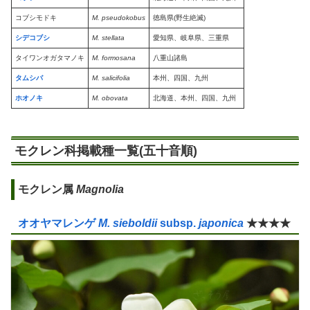
コブシモドキ
M. pseudokobus
徳島県(野生絶滅)
シデコブシ
M. stellata
愛知県、岐阜県、三重県
タイワンオガタマノキ
M. formosana
八重山諸島
タムシバ
M. salicifolia
本州、四国、九州
ホオノキ
M. obovata
北海道、本州、四国、九州
モクレン科掲載種一覧(五十音順)
モクレン属
Magnolia
オオヤマレンゲ
M. sieboldii
subsp.
japonica
★★★★