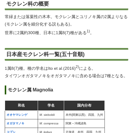
モクレン科の概要
常緑または落葉性の木本。モクレン属とユリノキ属の2属よりなる
(モクレン属を細分化する説もある)。
1)
世界に2属約300種、日本に1属8(7)種がある
。
日本産モクレン科一覧(五十音順)
2)
1属8(7)種。種の学名はIto et al.(2016)
による。
タイワンオガタマノキをオガタマノキに含める場合は7種となる。
モクレン属 Magnolia
和名
学名
国内分布
オオヤマレンゲ
M. sieboldii
本州(関東以西)、四国、九州
オガタマノキ
M. compressa
関東～沖縄諸島
コブシ
M. kobus
北海道、本州、四国、九州