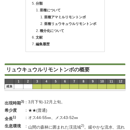
分類
亜種について
亜種アマミルリモントンボ
亜種リュウキュウルリモントンボ
種分化について
文献
編集履歴
リュウキュウルリモントンボの概要
3)
：
3月下旬-12月上旬。
出現時期
希少度
：
★★(普通)
1)
：
オス44-55㎜、メス43-52㎜
全長
生息環境
：
2)
山間の森林に囲まれた渓流域
。緩やかな流水、流れ