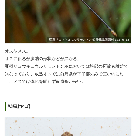
亜種リュウキュウルリモントンボ 沖縄県国頭村 2017/8/18
オス型メス。
オスに似るが腹端の形状などが異なる。
亜種リュウキュウルリモントンボにおいては胸部の斑紋も雌雄で
異なっており、成熟オスでは前肩条が下半部のみで短いのに対
し、メスでは体色を問わず前肩条が長い。
幼虫(ヤゴ)