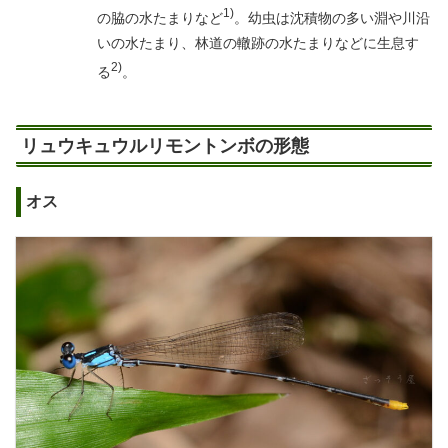
1)
の脇の水たまりなど
。幼虫は沈積物の多い淵や川沿
いの水たまり、林道の轍跡の水たまりなどに生息す
2)
る
。
リュウキュウルリモントンボの形態
オス