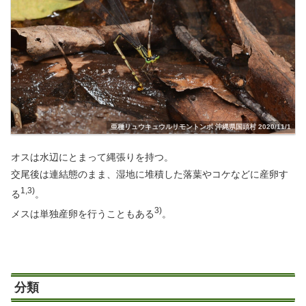
亜種リュウキュウルリモントンボ 沖縄県国頭村 2020/11/1
オスは水辺にとまって縄張りを持つ。
交尾後は連結態のまま、湿地に堆積した落葉やコケなどに産卵す
1,3)
る
。
3)
メスは単独産卵を行うこともある
。
分類