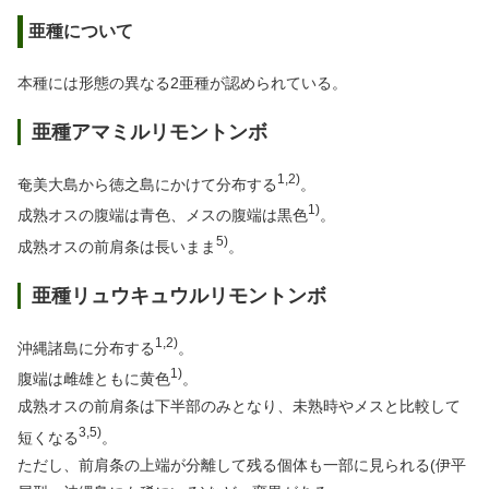
亜種について
本種には形態の異なる2亜種が認められている。
亜種アマミルリモントンボ
1,2)
奄美大島から徳之島にかけて分布する
。
1)
成熟オスの腹端は青色、メスの腹端は黒色
。
5)
成熟オスの前肩条は長いまま
。
亜種リュウキュウルリモントンボ
1,2)
沖縄諸島に分布する
。
1)
腹端は雌雄ともに黄色
。
成熟オスの前肩条は下半部のみとなり、未熟時やメスと比較して
3,5)
短くなる
。
ただし、前肩条の上端が分離して残る個体も一部に見られる(伊平