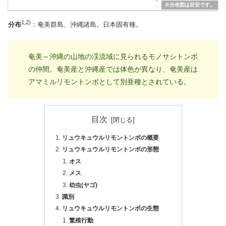
※分布図は目安です。
1,2)
分布
：奄美群島、沖縄諸島。日本固有種。
奄美～沖縄の山地の渓流域に見られるモノサシトンボ
の仲間。奄美産と沖縄産では体色が異なり、奄美産は
アマミルリモントンボとして別亜種とされている。
目次
リュウキュウルリモントンボの概要
リュウキュウルリモントンボの形態
オス
メス
幼虫(ヤゴ)
識別
リュウキュウルリモントンボの生態
繁殖行動