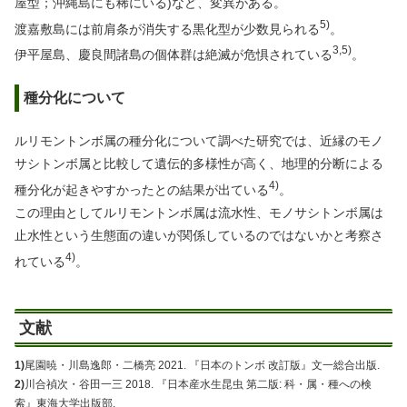
屋型；沖縄島にも稀にいる)など、変異がある。
5)
渡嘉敷島には前肩条が消失する黒化型が少数見られる
。
3,5)
伊平屋島、慶良間諸島の個体群は絶滅が危惧されている
。
種分化について
ルリモントンボ属の種分化について調べた研究では、近縁のモノ
サシトンボ属と比較して遺伝的多様性が高く、地理的分断による
4)
種分化が起きやすかったとの結果が出ている
。
この理由としてルリモントンボ属は流水性、モノサシトンボ属は
止水性という生態面の違いが関係しているのではないかと考察さ
4)
れている
。
文献
1)
尾園暁・川島逸郎・二橋亮 2021. 『日本のトンボ 改訂版』文一総合出版.
2)
川合禎次・谷田一三 2018. 『日本産水生昆虫 第二版: 科・属・種への検
索』東海大学出版部.