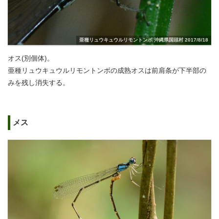
亜種リュウキュウルリモントンボ 沖縄県国頭村 2017/8/18
オス(別個体)。
亜種リュウキュウルリモントンボの成熟オスは前肩条が下半部の
みを残し消失する。
メス