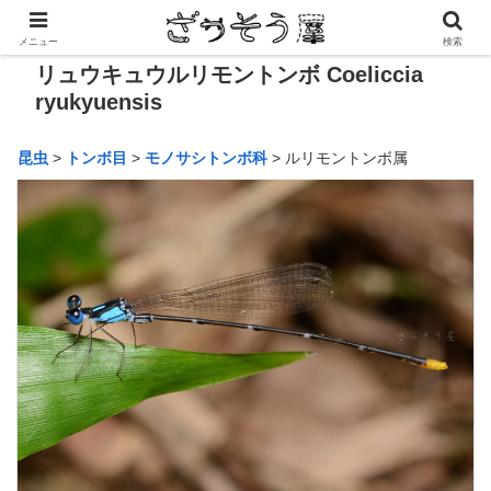
メニュー
検索
リュウキュウルリモントンボ Coeliccia
ryukyuensis
昆虫
>
トンボ目
>
モノサシトンボ科
> ルリモントンボ属