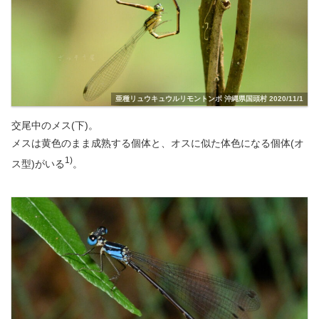
亜種リュウキュウルリモントンボ 沖縄県国頭村 2020/11/1
交尾中のメス(下)。
メスは黄色のまま成熟する個体と、オスに似た体色になる個体(オ
1)
ス型)がいる
。