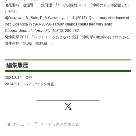
3)
尾園暁・渡辺賢一・焼田理一郎・小浜継雄 2007. 『沖縄のトンボ図鑑』い
かだ社.
4)
Osozawa, S., Sato, F., & Wakabayashi, J. (2017). Quaternary vicariance of
lotic Coeliccia in the Ryukyu-Taiwan islands contrasted with lentic
Copera.
Journal of Heredity
,
108
(3), 280-287.
5)
沖縄県 2017. 『レッドデータおきなわ 改訂・沖縄県の絶滅のおそれのある
野生生物 第3版（動物編）』
編集履歴
2024/3/14 公開
2024/3/18 レイアウトを修正
ホーム
ざっそう屋の昆虫図鑑