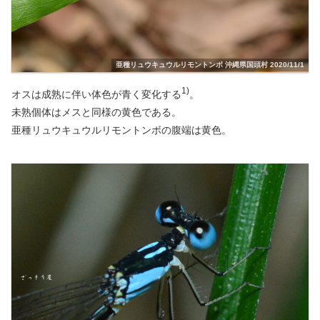
亜種リュウキュウルリモントンボ 沖縄県国頭村 2020/11/1
1)
オスは成熟に伴い体色が青く変化する
。
未熟個体はメスと同様の黄色である。
亜種リュウキュウルリモントンボの腹端は黄色。