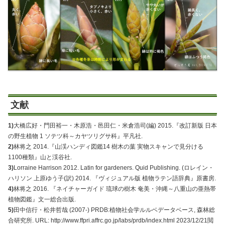
文献
1)
大橋広好・門田裕一・木原浩・邑田仁・米倉浩司(編) 2015.『改訂新版 日本
の野生植物 1 ソテツ科～カヤツリグサ科』平凡社.
2)
林将之 2014.『山渓ハンディ図鑑14 樹木の葉 実物スキャンで見分ける
1100種類』山と渓谷社.
3)
Lorraine Harrison 2012. Latin for gardeners. Quid Publishing. (ロレイン・
ハリソン 上原ゆう子(訳) 2014. 『ヴィジュアル版 植物ラテン語辞典』原書房.
4)
林将之 2016. 『ネイチャーガイド 琉球の樹木 奄美・沖縄～八重山の亜熱帯
植物図鑑』文一総合出版.
5)
田中信行・松井哲哉 (2007-) PRDB:植物社会学ルルベデータベース, 森林総
合研究所. URL: http://www.ffpri.affrc.go.jp/labs/prdb/index.html 2023/12/21閲