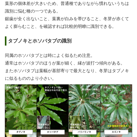
葉形の個体差が大きいため、普通種でありながら慣れないうちは
識別に悩む種の一つである。
鋸歯が全く出ないこと、葉裏が白みを帯びること、冬芽が赤くて
よく膨らむこと、を確認すれば比較的明瞭に識別できる。
タブノキとホソバタブの識別
同属のホソバタブとは時によく似るため注意。
通常はホソバタブのほうが葉が細く、縁が波打つ傾向がある。
またホソバタブは葉幅が基部寄りで最大となり、冬芽はタブノキ
に似るもののより小さい。