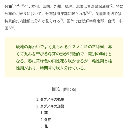
1,2,4,5,6,7)
6)
分布
：本州、四国、九州、琉球。北限は青森県深浦町
。特に
5,7)
分布の北寄りにおいて、分布は海岸部に限られる
。琵琶湖周辺では
7)
特異的に内陸部に分布が見られる
。国外では朝鮮半島南部、台湾、中
1,6)
国
。
暖地の海沿いでよく見られるクスノキ科の常緑樹。赤
くて丸みを帯びる冬芽の形が特徴的で、識別の助けと
なる。春に黄緑色の両性花を咲かせるが、雌性期と雄
性期があり、時間帯で咲き分けている。
目次
タブノキの概要
タブノキの形態
葉
冬芽
花