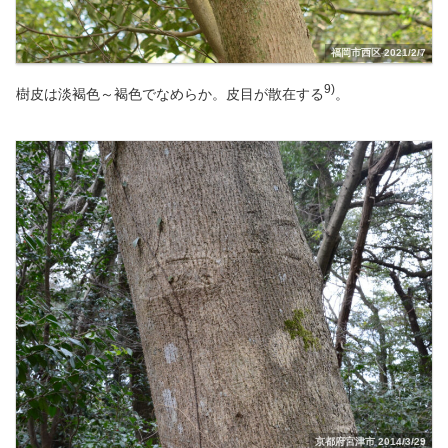
福岡市西区 2021/2/7
9)
樹皮は淡褐色～褐色でなめらか。皮目が散在する
。
京都府宮津市 2014/3/29