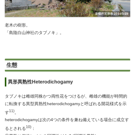
京都府宮津市 2014/3/29
老木の樹形。
「島陰白山神社のタブノキ」。
生態
異形異熟性Heterodichogamy
タブノキは雌雄同株かつ両性花をつけるが、雌雄の機能が時間的
に転換する異型異熟性heterodichogamyと呼ばれる開花様式を示
11)
す
。
heterodichogamyは次の4つの条件を兼ね備えている場合に成立す
10)
るとされる
：