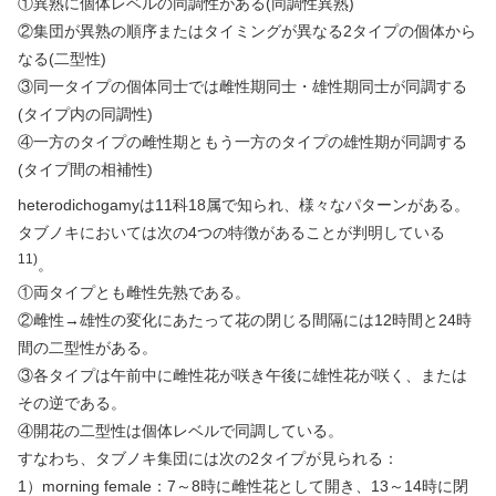
①異熟に個体レベルの同調性がある(同調性異熟)
②集団が異熟の順序またはタイミングが異なる2タイプの個体から
なる(二型性)
③同一タイプの個体同士では雌性期同士・雄性期同士が同調する
(タイプ内の同調性)
④一方のタイプの雌性期ともう一方のタイプの雄性期が同調する
(タイプ間の相補性)
heterodichogamyは11科18属で知られ、様々なパターンがある。
タブノキにおいては次の4つの特徴があることが判明している
11)
。
①両タイプとも雌性先熟である。
②雌性→雄性の変化にあたって花の閉じる間隔には12時間と24時
間の二型性がある。
③各タイプは午前中に雌性花が咲き午後に雄性花が咲く、または
その逆である。
④開花の二型性は個体レベルで同調している。
すなわち、タブノキ集団には次の2タイプが見られる：
1）morning female：7～8時に雌性花として開き、13～14時に閉