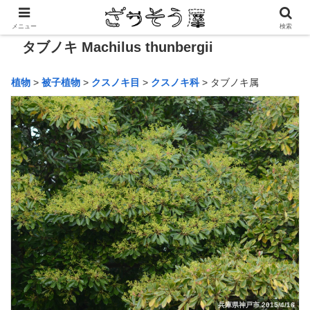
メニュー
検索
タブノキ Machilus thunbergii
植物
>
被子植物
>
クスノキ目
>
クスノキ科
> タブノキ属
兵庫県神戸市 2015/4/16