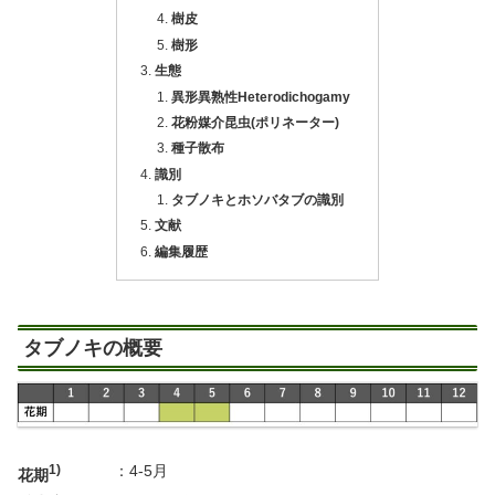
樹皮
樹形
生態
異形異熟性Heterodichogamy
花粉媒介昆虫(ポリネーター)
種子散布
識別
タブノキとホソバタブの識別
文献
編集履歴
タブノキの概要
1)
：
4-5月
花期