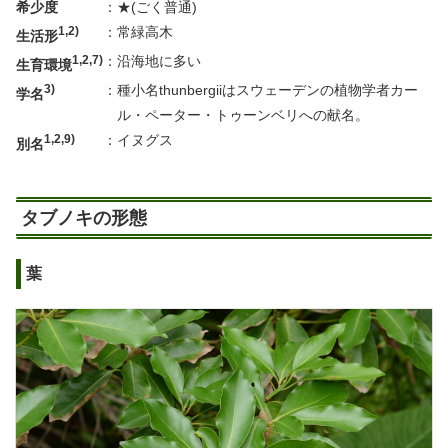
希少度
：
★(ごく普通)
1,2)
：
常緑高木
生活形
1,2,7)
：
沿海地に多い
生育環境
3)
：
種小名thunbergiiはスウェーデンの植物学者カー
学名
ル・ペーター・トゥーンベリへの献名。
1,2,9)
：
イヌグス
別名
タブノキの形態
葉