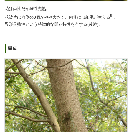
花は両性だが雌性先熟。
9)
花被片は内側の3個がやや大きく、内側には細毛が生える
。
異形異熟性という特徴的な開花特性を有する(後述)。
樹皮