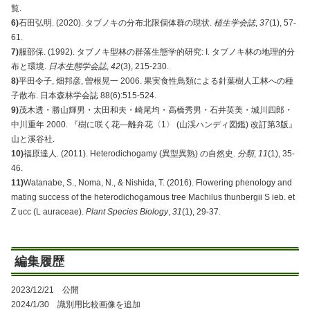
覧.
6)
石田弘明. (2020). タブノキの分布北限個体群の現状.
植生学会誌
,
37
(1), 57-
61.
7)
服部保. (1992). タブノキ型林の群落生態学的研究: I. タブノキ林の地理的分
布と環境.
日本生態学会誌
,
42
(3), 215-230.
8)
平田令子, 畑邦彦, 曽根晃一 2006. 果実食性鳥類による針葉樹人工林への種
子散布. 日本森林学会誌 88(6):515-524.
9)
茂木透・勝山輝男・太田和夫・崎尾均・高橋秀男・石井英美・城川四郎・
中川重年 2000. 『樹に咲く花―離弁花〈1〉 (山渓ハンディ図鑑) 改訂第3版』
山と溪谷社.
10)
福原達人. (2011). Heterodichogamy (異型異熟) の自然史.
分類
,
11
(1), 35-
46.
11)
Watanabe, S., Noma, N., & Nishida, T. (2016). Flowering phenology and
mating success of the heterodichogamous tree Machilus thunbergii S ieb. et
Z ucc (L auraceae).
Plant Species Biology
,
31
(1), 29-37.
編集履歴
2023/12/21 公開
2024/1/30 識別用比較画像を追加