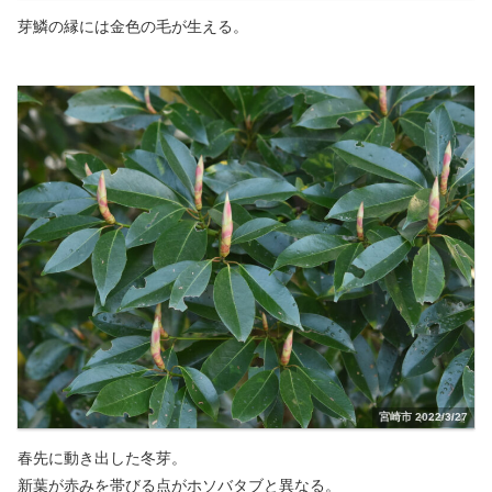
芽鱗の縁には金色の毛が生える。
宮崎市 2022/3/27
春先に動き出した冬芽。
新葉が赤みを帯びる点がホソバタブと異なる。