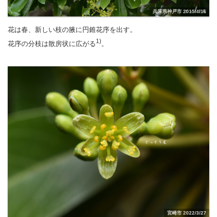
兵庫県神戸市 2015/4/16
花は春、新しい枝の腋に円錐花序を出す。
1)
花序の分枝は散房状に広がる
。
宮崎市 2022/3/27