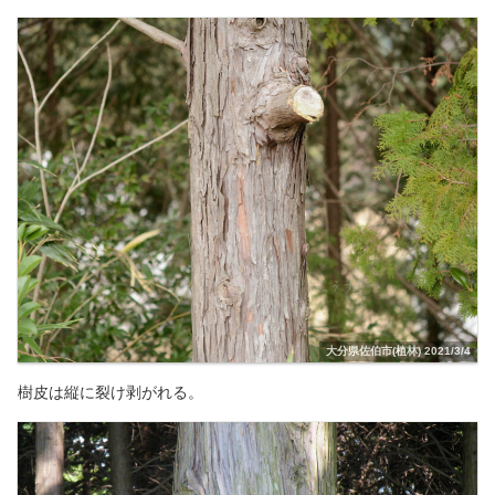
大分県佐伯市(植林) 2021/3/4
樹皮は縦に裂け剥がれる。