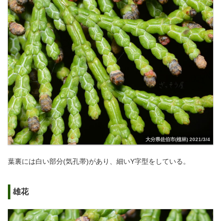
大分県佐伯市(植林) 2021/3/4
葉裏には白い部分(気孔帯)があり、細いY字型をしている。
雄花