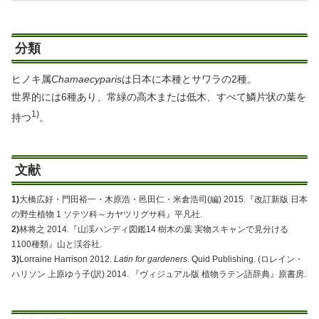
分類
ヒノキ属
Chamaecyparis
は日本に本種とサワラの2種。
世界的には6種あり、常緑の高木または低木、すべて鱗片状の葉を
1)
持つ
。
文献
1)
大橋広好・門田裕一・木原浩・邑田仁・米倉浩司(編) 2015.『改訂新版 日本
の野生植物 1 ソテツ科～カヤツリグサ科』平凡社.
2)
林将之 2014.『山渓ハンディ図鑑14 樹木の葉 実物スキャンで見分ける
1100種類』山と渓谷社.
3)
Lorraine Harrison 2012.
Latin for gardeners
. Quid Publishing. (ロレイン・
ハリソン 上原ゆう子(訳) 2014. 『ヴィジュアル版 植物ラテン語辞典』原書房.