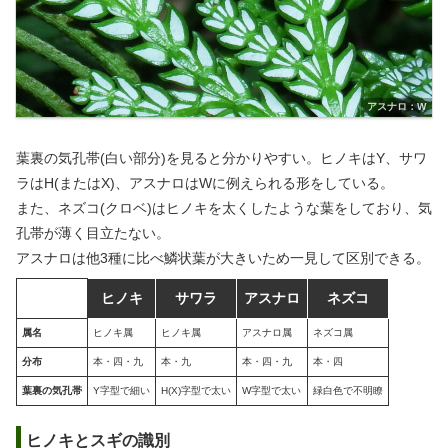
アスナロ：W
葉裏の気孔帯(白い部分)を見ると分かりやすい。ヒノキはY、サワ
ラはH(またはX)、アスナロはWに例えられる形をしている。
また、ネズコ(クロベ)はヒノキを太くしたような葉をしており、気
孔帯が薄く目立たない。
アスナロは他3種に比べ鱗状葉が大きいため一見して区別できる。
ヒノキ
サワラ
アスナロ
ネズコ
属名
ヒノキ属
ヒノキ属
アスナロ属
ネズコ属
分布
本・四・九
本・九
本・四・九
本・四
葉裏の気孔帯
Y字型で細い
H(X)字型で太い
W字型で太い
緑白色で不明瞭
ヒノキとスギの識別