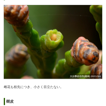
大分県佐伯市(植林) 2021/3/4
雌花も枝先につき、小さく目立たない。
樹皮