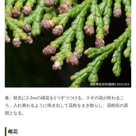
大分県佐伯市(植林) 2021/3/4
春、枝先に2-3㎜の雄花を1つずつつける。スギの花が終わるこ
ろ、入れ替わるように咲き出して花粉をまき散らし、花粉症の原
因となる。
雌花