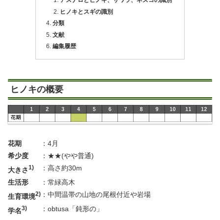
アスナロとヒノキ、サワラ、ネズコの識別
ヒノキとスギの識別
分類
文献
編集履歴
ヒノキの概要
花期
：
4月
希少度
：
★★(やや普通)
1)
：
高さ約30m
大きさ
生活形
：
常緑高木
2)
：
中間温帯の山地の尾根付近や岩場
生育環境
3)
：
obtusa「鈍形の」
学名