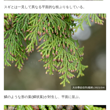
スギとは一見して異なる平面的な枝ぶりをしている。
大分県佐伯市(植林) 2021/3/4
鱗のような形の葉(鱗状葉)が対生し、平面に並ぶ。