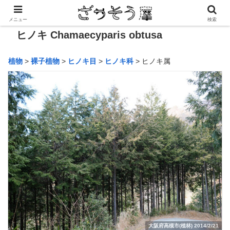
メニュー
検索
ヒノキ Chamaecyparis obtusa
植物
>
裸子植物
>
ヒノキ目
>
ヒノキ科
> ヒノキ属
大阪府高槻市(植林) 2014/2/21