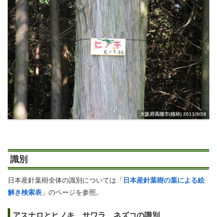
大阪府高槻市(植林) 2013/9/28
識別
日本産針葉樹全体の識別については「
日本産針葉樹の葉による絵
解き検索表
」のページを参照。
アスナロとヒノキ、サワラ、ネズコの識別