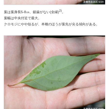
京都市左京区 6/29
2)
葉は葉身長5-8㎝、鋸歯がない(全縁)
。
葉幅は中央付近で最大。
クロモジにやや似るが、本種のほうが葉先が尖る傾向がある。
京都市左京区 6/29