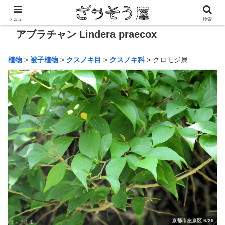
メニュー
検索
アブラチャン Lindera praecox
植物
>
被子植物
>
クスノキ目
>
クスノキ科
> クロモジ属
京都市左京区 6/29