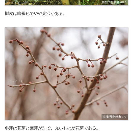
京都市左京区 6/29
樹皮は暗褐色でやや光沢がある。
山梨県北杜市 1/3
冬芽は花芽と葉芽が別で、丸いものが花芽である。