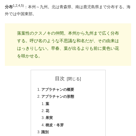
1,2,4,5)
分布
：本州～九州。北は青森県、南は鹿児島県まで分布する。海
外では中国東部。
落葉性のクスノキの仲間。本州から九州まで広く分布
する。呼び名のような不思議な和名だが、その由来は
はっきりしない。早春、葉が出るよりも前に黄色い花
を咲かせる。
目次
アブラチャンの概要
アブラチャンの形態
葉
花
果実
樹皮・冬芽
識別