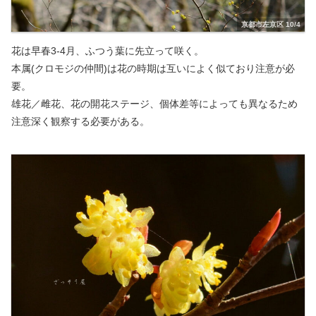
京都市左京区 10/4
花は早春3-4月、ふつう葉に先立って咲く。
本属(クロモジの仲間)は花の時期は互いによく似ており注意が必
要。
雄花／雌花、花の開花ステージ、個体差等によっても異なるため
注意深く観察する必要がある。