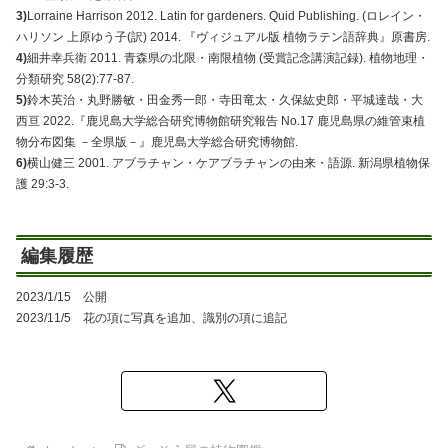
3)
Lorraine Harrison 2012. Latin for gardeners. Quid Publishing. (ロレイン・
ハリソン 上原ゆう子(訳) 2014. 『ヴィジュアル版 植物ラテン語辞典』原書房.
4)
細井幸兵衛 2011. 青森県の北限・南限植物 (受賞記念講演記録). 植物地理・
分類研究 58(2):77-87.
5)
鈴木英治・丸野勝敏・田金秀一郎・寺田竜太・久保紘史郎・平城達哉・大
西亘 2022.『鹿児島大学総合研究博物館研究報告 No.17 鹿児島県の維管束植
物分布図集 －全県版－』鹿児島大学総合研究博物館.
6)
横山健三 2001. アブラチャン・ケアブラチャンの由来・語源. 新潟県植物保
護 29:3-3.
編集履歴
2023/1/15 公開
2023/11/5 花の項に写真を追加、識別の項に追記