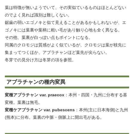
葉は特徴が無いようでいて、その実似ているものはほとんどない
のでよく見れば識別は難しくない。
鋸歯の弱いエゴノキと似て見えることがあるかもしれないが、エ
ゴノキには葉裏や葉柄に粗い毛があり触り心地も全く異なる。
その他、葉裏が白っぽい点もポイントになる。
同属のクロモジは質感がよく似ているが、クロモジは葉が枝先に
集まってつくほか、アブラチャンほど葉先が尖らない。
冬芽での見分け方は冬芽の項を参照。
アブラチャンの種内変異
変種アブラチャン var. praecox
：本州・四国・九州に分布する基
変種。葉裏は無毛。
変種ケアブラチャン var. pubescens
：本州(主に日本海側)と九州
(熊本)に分布。葉裏の中脈・側脈上に開出毛がある。