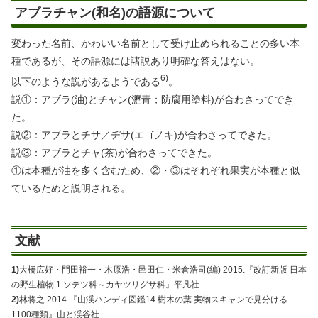
アブラチャン(和名)の語源について
変わった名前、かわいい名前として受け止められることの多い本
種であるが、その語源には諸説あり明確な答えはない。
6)
以下のような説があるようである
。
説①：アブラ(油)とチャン(瀝青；防腐用塗料)が合わさってでき
た。
説②：アブラとチサ／ヂサ(エゴノキ)が合わさってできた。
説③：アブラとチャ(茶)が合わさってできた。
①は本種が油を多く含むため、②・③はそれぞれ果実が本種と似
ているためと説明される。
文献
1)
大橋広好・門田裕一・木原浩・邑田仁・米倉浩司(編) 2015.『改訂新版 日本
の野生植物 1 ソテツ科～カヤツリグサ科』平凡社.
2)
林将之 2014.『山渓ハンディ図鑑14 樹木の葉 実物スキャンで見分ける
1100種類』山と渓谷社.