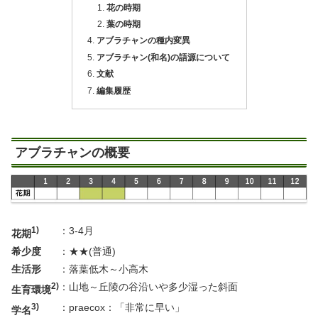
花の時期
葉の時期
アブラチャンの種内変異
アブラチャン(和名)の語源について
文献
編集履歴
アブラチャンの概要
1)
：
3-4月
花期
希少度
：
★★(普通)
生活形
：
落葉低木～小高木
2)
：
山地～丘陵の谷沿いや多少湿った斜面
生育環境
3)
：
praecox：「非常に早い」
学名