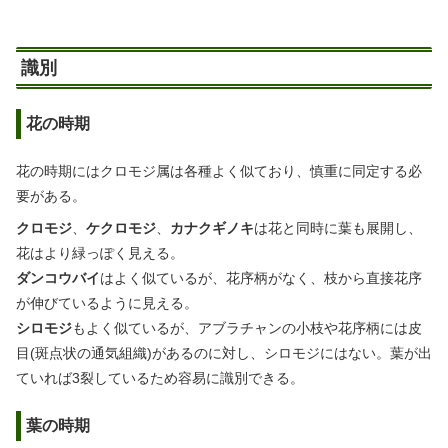
識別
花の時期
花の時期にはクロモジ属は各種よく似ており、慎重に同定する必
要がある。
クロモジ
、
ケクロモジ
、
カナクギノキ
は花と同時に葉も展開し、
花はより緑っぽく見える。
ダンコウバイ
はよく似ているが、花序柄がなく、枝から直接花序
が伸びているように見える。
シロモジ
もよく似ているが、アブラチャンの小枝や花序柄には皮
目(斑点状の通気組織)があるのに対し、シロモジにはない。葉が出
ていれば3裂しているため容易に識別できる。
葉の時期