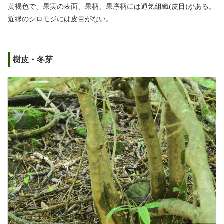
黄褐色で、果実の表面、果柄、果序柄には通気組織(皮目)がある。
近縁のシロモジには皮目がない。
樹皮・冬芽