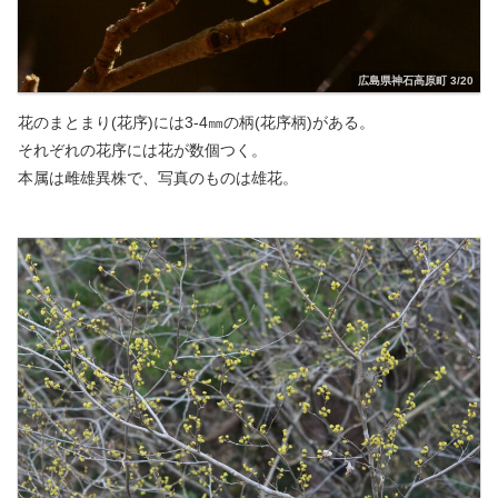
広島県神石高原町 3/20
花のまとまり(花序)には3-4㎜の柄(花序柄)がある。
それぞれの花序には花が数個つく。
本属は雌雄異株で、写真のものは雄花。